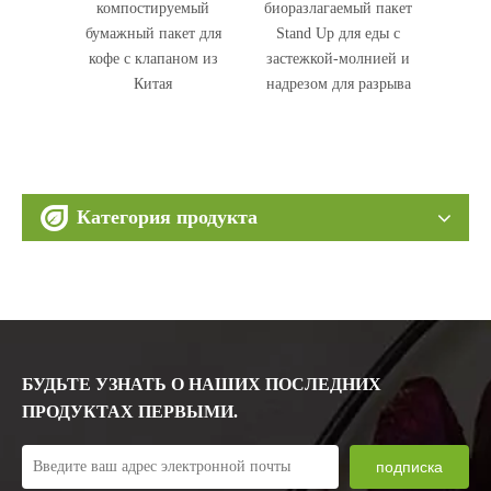
емый
биоразлагаемый пакет
биоразлагаемый пакет
ко
т для
Stand Up для еды с
для упаковки пищевых
биора
ом из
застежкой-молнией и
продуктов для собак
Stand
надрезом для разрыва
Производитель Китай
Категория продукта
БУДЬТЕ УЗНАТЬ О НАШИХ ПОСЛЕДНИХ
ПРОДУКТАХ ПЕРВЫМИ.
подписка