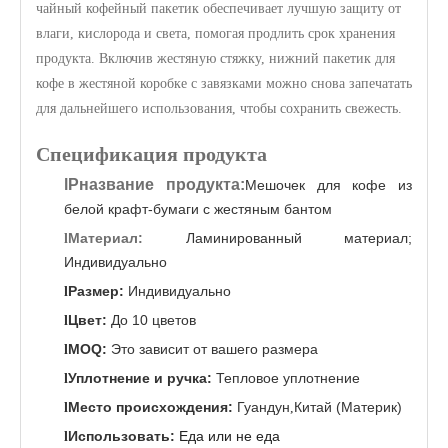
чайный кофейный пакетик обеспечивает лучшую защиту от
влаги, кислорода и света, помогая продлить срок хранения
продукта. Включив жестяную стяжку, нижний пакетик для
кофе в жестяной коробке с завязками можно снова запечатать
для дальнейшего использования, чтобы сохранить свежесть.
Спецификация продукта
l
P
название продукта:
Мешочек для кофе из
белой крафт-бумаги с жестяным бантом
Материал:
Ламинированный материал;
l
Индивидуально
Размер:
Индивидуально
l
Цвет:
До 10 цветов
l
MOQ:
Это зависит от вашего размера
l
Уплотнение и ручка:
Тепловое уплотнение
l
Место происхождения:
Гуандун
Китай
(Материк)
l
,
Использовать:
Еда или не еда
l