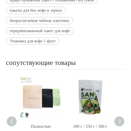
Крафт-бумажный пакет с оловянным галстуком
пакеты для био кофе в зернах
биоразлагаемые чайные пакетики
перерабатываемый пакет для кофе
Упаковка для кофе 1 фунт
сопутствующие товары
ю
100 г / 250 г / 500 г
Компостируемый
Пи