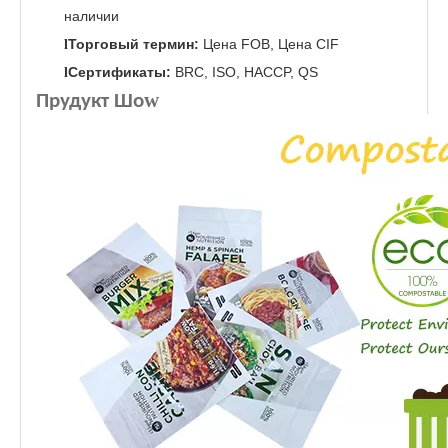
наличии
Торговый термин:
Цена FOB, Цена CIF
l
Сертификаты:
BRC, ISO, HACCP, QS
l
w
Прудукт Шо