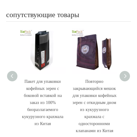
сопутствующие товары
ковки
Повторно
Мешок для кофе с
Ре
ен с
закрывающийся мешок
матовой печатью с
матери
кой на
для упаковки кофейных
клапаном дегазации из
дно Z
00%
зерен с откидным дном
крафт-бумаги и
мого
из кукурузного
ламината из Китая
ахмала
крахмала с
односторонними
клапанами из Китая