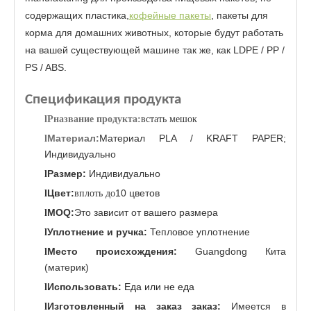
содержащих пластика,
кофейные пакеты
, пакеты для
корма для домашних животных, которые будут работать
на вашей существующей машине так же, как LDPE / PP /
PS / ABS.
Спецификация продукта
l
P
название продукта:
встать мешок
Материал:
Материал PLA / KRAFT PAPER;
l
Индивидуально
Размер:
Индивидуально
l
Цвет:
10 цветов
l
вплоть до
MOQ:
Это зависит от вашего размера
l
Уплотнение и ручка:
Тепловое уплотнение
l
Место происхождения:
Guangdong Кита
l
(материк)
Использовать:
Еда или не еда
l
Изготовленный на заказ заказ:
Имеется в
l