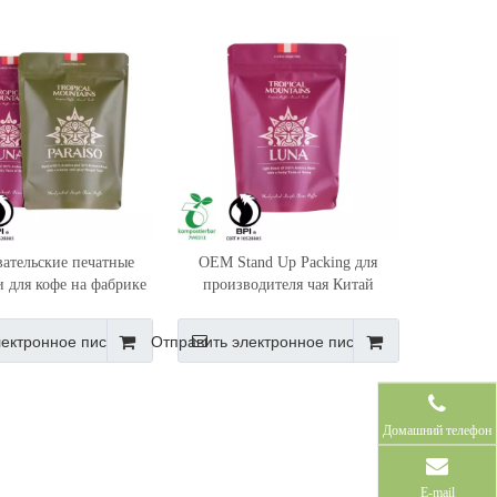
вательские печатные
OEM Stand Up Packing для
и для кофе на фабрике
производителя чая Китай
иппин из Китая
лектронное письмо
Отправить электронное письмо
Домашний телефон
E-mail