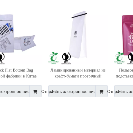
ock Flat Bottom Bag
Ламинированный материал из
Пользо
ой фабрики в Китае
крафт-бумаги прозрачный
подставк
мешок для кофе оптом из Китая
Фил
лектронное письмо
Отправить электронное письмо
Отправить э