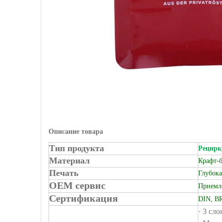
Описание товара
Тип продукта
Рецирк
Материал
Крафт-б
Печать
Глубока
OEM сервис
Приемл
Сертификация
DIN, B
· 3 сл