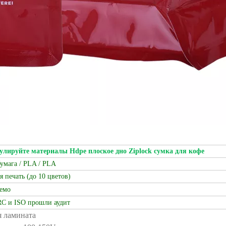
улируйте материалы Hdpe плоское дно Ziplock сумка для кофе
умага / PLA / PLA
я печать (до 10 цветов)
емо
RC и ISO прошли аудит
оя ламината