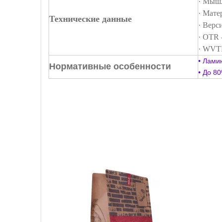
· Мышл
· Мате
Технические данные
· Верс
· OTR 
· WVTR
• Лами
Нормативные особенности
• До 8