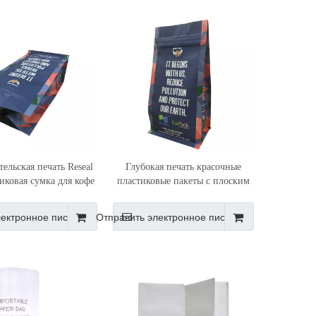
ельская печать Reseal
Глубокая печать красочные
иковая сумка для кофе
пластиковые пакеты с плоским
ким дном Коста-Рика
дном для кофе на молнии
лектронное письмо
Отправить электронное письмо