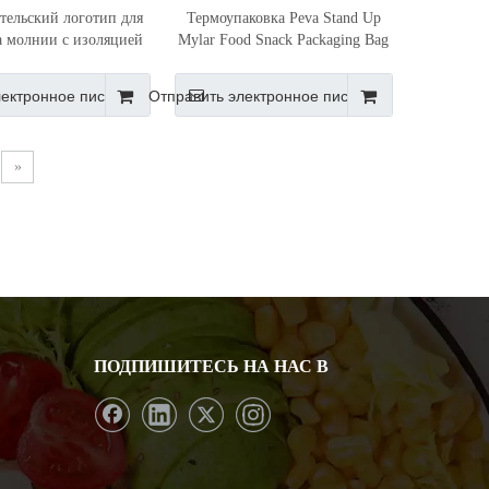
тельский логотип для
Термоупаковка Peva Stand Up
а молнии с изоляцией
Mylar Food Snack Packaging Bag
для закусок
лектронное письмо
Отправить электронное письмо
»
ПОДПИШИТЕСЬ НА НАС В