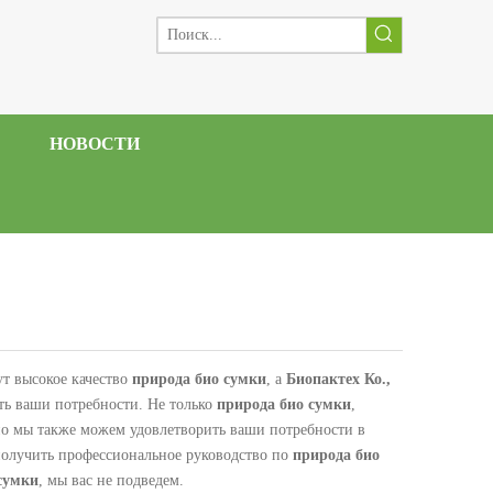
НОВОСТИ
ут высокое качество
природа био сумки
, а
Биопактех Ко.,
ть ваши потребности. Не только
природа био сумки
,
но мы также можем удовлетворить ваши потребности в
получить профессиональное руководство по
природа био
сумки
, мы вас не подведем.