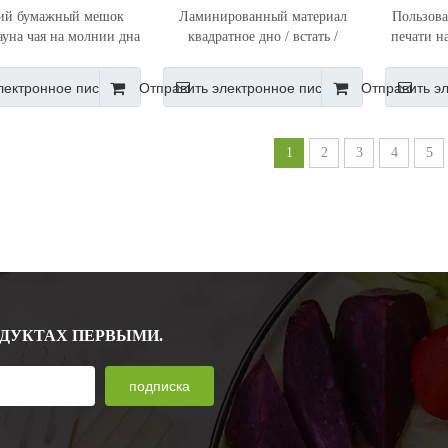
ий бумажный мешок
Ламинированный материал
Пользова
ауна чая на молнии дна
квадратное дно / встать /
печати н
обки способности
боковой бумажный мешок
нения для чая Лоос
Gusset Kraft для чая
лектронное письмо
Отправить электронное письмо
Отправить э
1
2
3
4
5
ОДУКТАХ ПЕРВЫМИ.
подписка