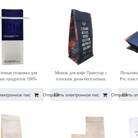
гичная упаковка для
Мешок для кофе Транспар с
Пользоват
ых продуктов 100%
плоским дном бесплатных
Pvc пласт
омпостируемый
образцов, напечатанный на
с плос
гаемый пакет для кофе
заказ, пластиковый, 1кг
лектронное письмо
Отправить электронное письмо
Отправить э
т-бумаги с оловянным
галстуком