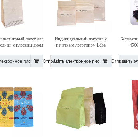
пластиковый пакет для
Индивидуальный логотип с
Бесплатн
молнии с плоским дном
печатным логотипом Ldpe
450
и клапаном
плоский пластиковый пакет для
закрыва
кофе с клапаном
для чая
лектронное письмо
Отправить электронное письмо
Отправить э