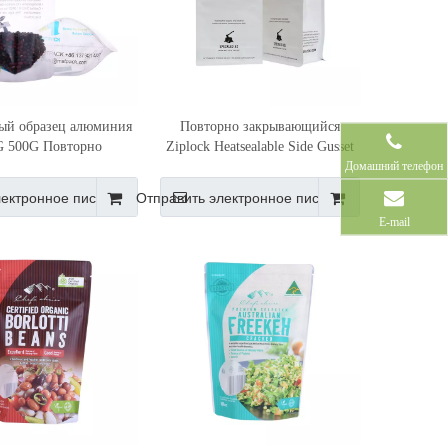
ый образец алюминия
Повторно закрывающийся
G 500G Повторно
Ziplock Heatsealable Side Gusset
Домашний телефон
ющийся пустой пакет
Block Bottom Tea Kraft Paper Bag
 Empti из нейлона на
Paper Tea Pouch
лектронное письмо
Отправить электронное письмо
молнии
E-mail