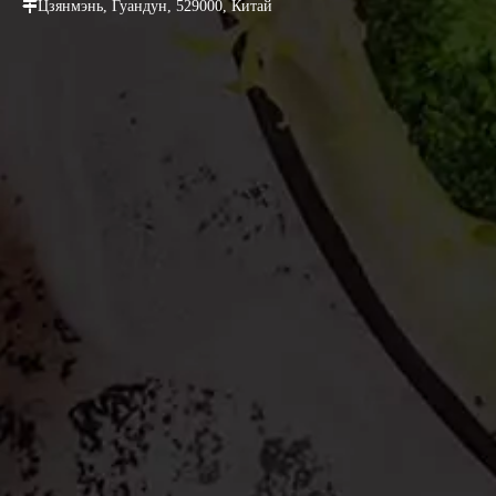

Цзянмэнь, Гуандун, 529000, Китай