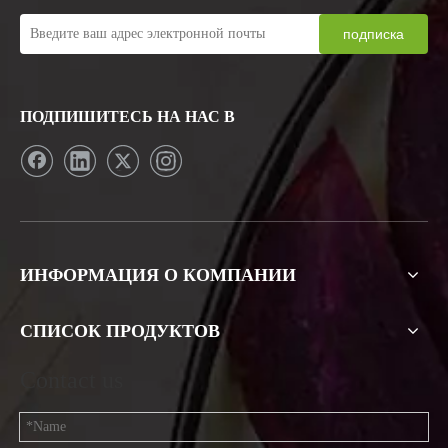
подписка
ПОДПИШИТЕСЬ НА НАС В
Индивидуальный логотип с
Бесплатный образец
печатным логотипом Ldpe
алюминия 450G 500G
плоский пластиковый пакет
Повторно закрывающийся
для кофе с клапаном
пустой пакет для чая Empti из
Отправить электронное письмо
Отправить электронное письмо
нейлона на молнии
1
2
3
4
...
6
»
ИНФОРМАЦИЯ О КОМПАНИИ
СПИСОК ПРОДУКТОВ
Contact us