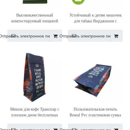
Высококачественный
Устойчивый к детям мешочек
компостируемый пищевой
для табака Вирджиния с
пакет на заказ из
замком на молнии на заказ
натурального крафт-кофе,
Отправить электронное письмо
Отправить электронное письмо
мешок с плоским дном, с
клапаном
Мешок для кофе Транспар с
Пользовательская печать
плоским дном бесплатных
Reseal Pvc пластиковая сумка
образцов, напечатанный на
для кофе с плоским дном
заказ, пластиковый, 1кг
Коста-Рика