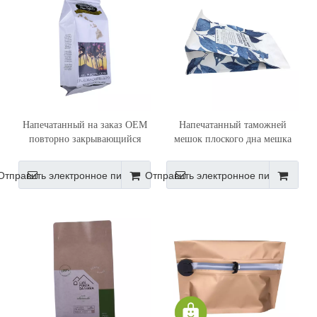
Напечатанный на заказ OEM
Напечатанный таможней
повторно закрывающийся
мешок плоского дна мешка
фольгированный пакетик для
кофе бумаги Крафт ОЭМ
кофе с односторонним
Ресалабле белый с клапаном
Отправить электронное письмо
Отправить электронное письмо
клапаном Поставщик мешочка
для кофе с жесткой стяжкой