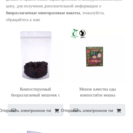
цену, для получения дополнительной информации о
биоразлагаемые многоразовые пакеты
, пожалуйста,
обращайтесь к нам.
Компостируемый
Мешок качества еды
биоразлагаемый мешочек с
компостабле мешка
застежкой-молнией Stand Up
уплотнения крафт жары
пакета ванны трав с
Отправить электронное письмо
Отправить электронное письмо
нестандартной конструкцией