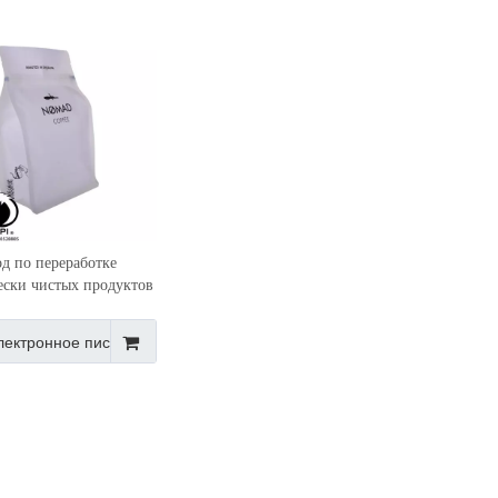
од по переработке
ески чистых продуктов
углым дном в Китае
лектронное письмо