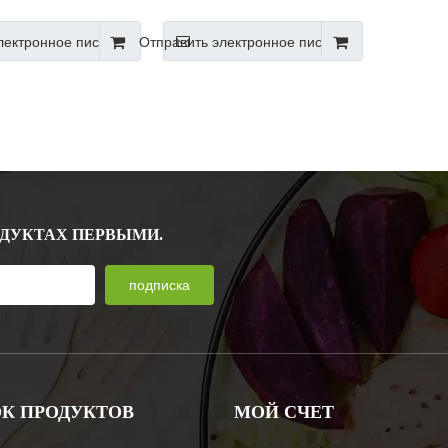
стежкой-молнией
пластиковая розничная упаковка
упаковывая полиэтиленовый
лектронное письмо
Отправить электронное письмо
пакет, пакет с замком на молнии
с замком с отверстием
ОДУКТАХ ПЕРВЫМИ.
подписка
К ПРОДУКТОВ
МОЙ СЧЕТ