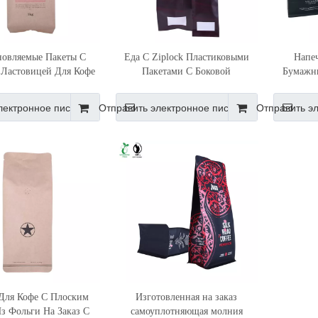
новляемые Пакеты С
Еда С Ziplock Пластиковыми
Напе
 Ластовицей Для Кофе
Пакетами С Боковой
Бумажн
Из Пла-пленки
Ластовицей Майларовыми Для
Фольг
Кофе
Повтор
лектронное письмо
Отправить электронное письмо
Отправить э
Кофейны
Для Кофе С Плоским
Изготовленная на заказ
з Фольги На Заказ С
самоуплотняющая молния