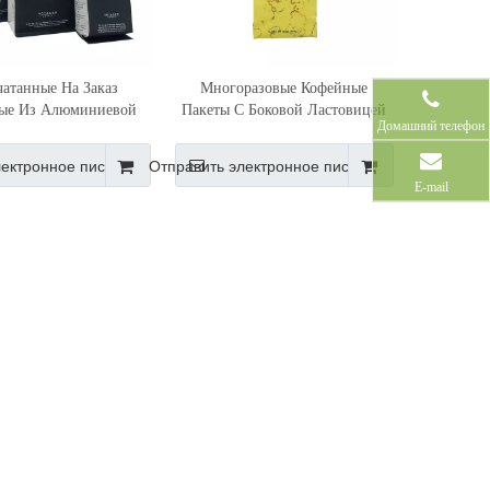
чатанные На Заказ
Многоразовые Кофейные
ые Из Алюминиевой
Пакеты С Боковой Ластовицей
Домашний телефон
и С Возможностью
ного Запечатывания
лектронное письмо
Отправить электронное письмо
е Пакеты С Боковой
E-mail
Ластовицей