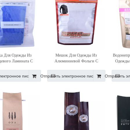
ка Для Одежды Из
Мешок Для Одежды Из
Водонепр
цевого Ламината С
Алюминиевой Фольги С
Одежды 
фровой Печатью
Печатью На Заказ С Застежкой-
молнией
лектронное письмо
Отправить электронное письмо
Отправить э