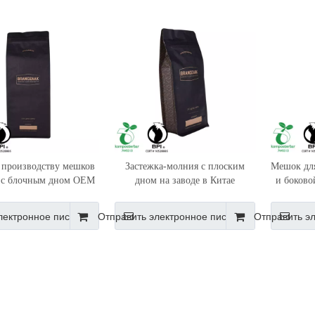
 производству мешков
Застежка-молния с плоским
Мешок для
е с блочным дном OEM
дном на заводе в Китае
и боково
в Китае
лектронное письмо
Отправить электронное письмо
Отправить э