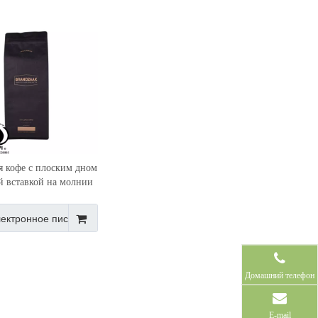
 кофе с плоским дном
й вставкой на молнии
оптом в Китае
лектронное письмо
Домашний телефон
E-mail