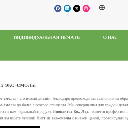
ИНДИВИДУАЛЬНАЯ ПЕЧАТЬ
О НАС
из эко-смолы
ко-смолы
- это новый дизайн, благодаря превосходным технологиям обр
ко-смолы
до более высокого стандарта. Мы совершенны для каждой дета
нести вам идеальный продукт.
Биопактех Ко., Лтд.
является профессион
сли вы ищете лучший
Лист из эко-смолы
с низкой ценой, проконсультиру