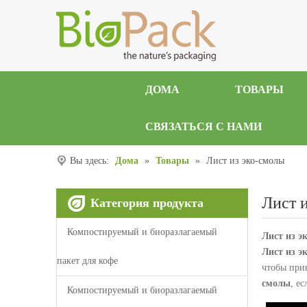
ДОМА
ТОВАРЫ
СВЯЗАТЬСЯ С НАМИ
Вы здесь:
Дома
»
Товары
»
Лист из эко-смолы
Лист 
Категория продукта
Компостируемый и биоразлагаемый
Лист из э
Лист из э
пакет для кофе
чтобы при
смолы
, е
Компостируемый и биоразлагаемый