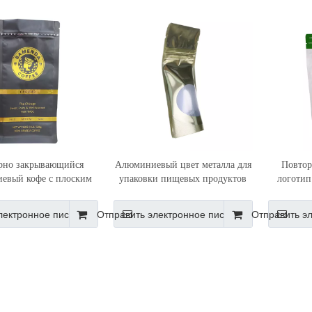
рно закрывающийся
Алюминиевый цвет металла для
Повтор
евый кофе с плоским
упаковки пищевых продуктов
логотип
ьерный мешок на заказ
стоит вверх мешок с
напечат
печать гибкая сумка на
прозрачным окном Дойпак
заказ ме
лектронное письмо
Отправить электронное письмо
Отправить э
молнии
оптовый поставщик
гибко