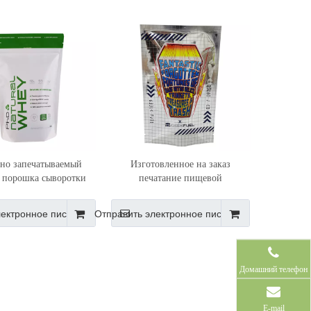
но запечатываемый
Изготовленное на заказ
 порошка сыворотки
печатание пищевой
ал изготовленный на
алюминиевой фольги
шочек с поставщиком
вспомогательное оборудование
лектронное письмо
Отправить электронное письмо
й сумки на молнии
ювелирных изделий
трехстороннее саше
Домашний телефон
E-mail