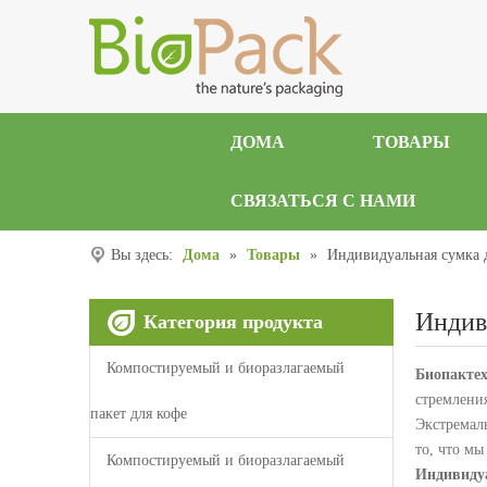
ДОМА
ТОВАРЫ
СВЯЗАТЬСЯ С НАМИ
Вы здесь:
Дома
»
Товары
»
Индивидуальная сумка 
Индив
Категория продукта
Компостируемый и биоразлагаемый
Биопактех
стремлени
пакет для кофе
Экстремаль
то, что м
Компостируемый и биоразлагаемый
Индивиду