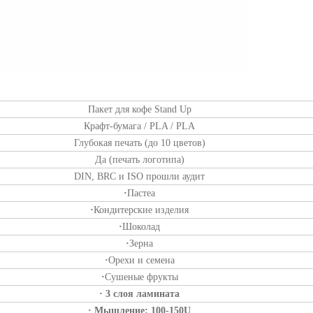
Пакет для кофе Stand Up
Крафт-бумага / PLA / PLA
Глубокая печать (до 10 цветов)
Да (печать логотипа)
DIN, BRC и ISO прошли аудит
·
Пастеа
·
Кондитерские изделия
·
Шоколад
·
Зерна
·
Орехи и семена
·
Сушеные фрукты
· 3 слоя ламината
· Мышление: 100-150U