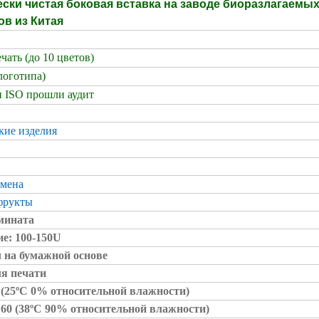
ски чистая боковая вставка на заводе биоразлагаемы
ов из Китая
чать (до 10 цветов)
логотипа)
 ISO прошли аудит
кие изделия
емена
фрукты
амината
е: 100-150U
 на бумажной основе
ля печати
2 (25ºC 0% относительной влажности)
60 (38ºC 90% относительной влажности)