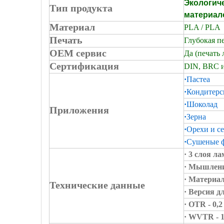
Экологиче
Тип продукта
материал
Материал
PLA / PLA
Печать
Глубокая пе
OEM сервис
Да (печать 
Сертификация
DIN, BRC и
·
Пастеа
·
Кондитерс
·
Шоколад
Приложения
·
Зерна
·
Орехи и с
·
Сушеные 
· 3 слоя л
· Мышлени
· Материал
Технические данные
· Версия д
· OTR - 0,
· WVTR - 1