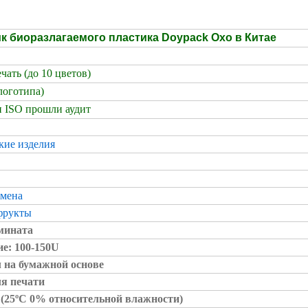
к биоразлагаемого пластика Doypack Oxo в Китае
чать (до 10 цветов)
логотипа)
 ISO прошли аудит
кие изделия
емена
фрукты
амината
е: 100-150U
 на бумажной основе
ля печати
2 (25ºC 0% относительной влажности)