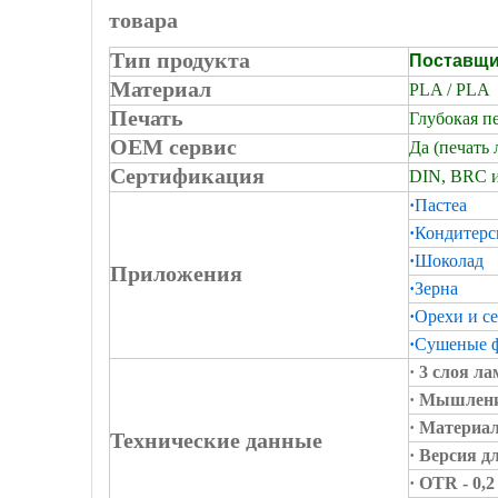
товара
Тип продукта
Поставщи
Материал
PLA / PLA
Печать
Глубокая пе
OEM сервис
Да (печать 
Сертификация
DIN, BRC и
·
Пастеа
·
Кондитерс
·
Шоколад
Приложения
·
Зерна
·
Орехи и с
·
Сушеные 
· 3 слоя л
· Мышлени
· Материал
Технические данные
· Версия д
· OTR - 0,