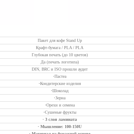
Пакет для кофе Stand Up
Крафт-бумага / PLA / PLA
Глубокая печать (до 10 цветов)
Да (печать логотипа)
DIN, BRC и ISO прошли аудит
·
Пастеа
·
Кондитерские изделия
·
Шоколад
·
Зерна
·
Орехи и семена
·
Сушеные фрукты
· 3 слоя ламината
· Мышление: 100-150U
· Материал на бумажной основе