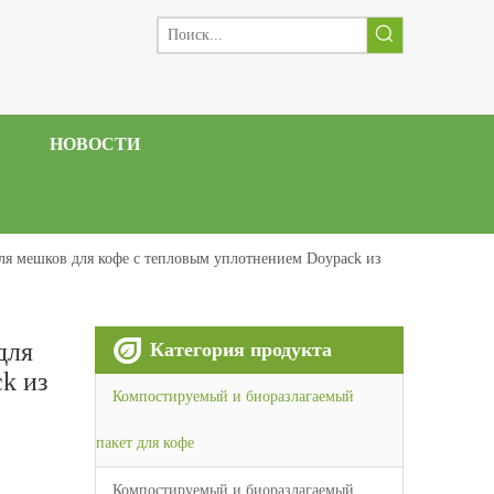
НОВОСТИ
ля мешков для кофе с тепловым уплотнением Doypack из
для
Категория продукта
k из
Компостируемый и биоразлагаемый
пакет для кофе
Компостируемый и биоразлагаемый