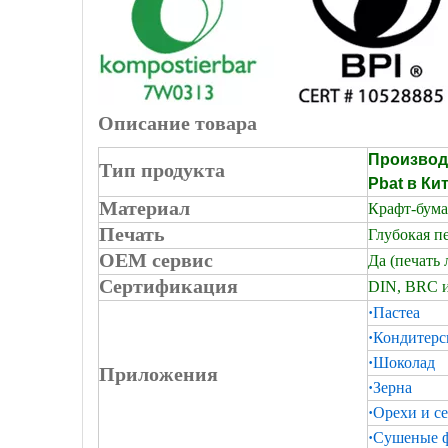
Описание товара
Производи
Тип продукта
Pbat в Ки
Материал
Крафт-бума
Печать
Глубокая пе
OEM сервис
Да (печать 
Сертификация
DIN, BRC и
·
Пастеа
·
Кондитерс
·
Шоколад
Приложения
·
Зерна
·
Орехи и с
·
Сушеные 