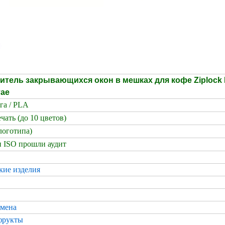
тель закрывающихся окон в мешках для кофе Ziplock 
тае
га / PLA
чать (до 10 цветов)
логотипа)
 ISO прошли аудит
кие изделия
емена
фрукты