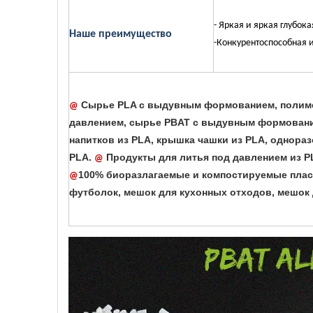
- Яркая и яркая глубока
Наше преимущество
-Конкурентоспособная 
Сырье PLA с выдувным формованием, полиме
@
давлением, сырье PBAT с выдувным формован
напитков из PLA, крышка чашки из PLA, однораз
PLA.
Продукты для литья под давлением из PLA
@
100% биоразлагаемые и компостируемые пласт
@
футболок, мешок для кухонных отходов, мешок д