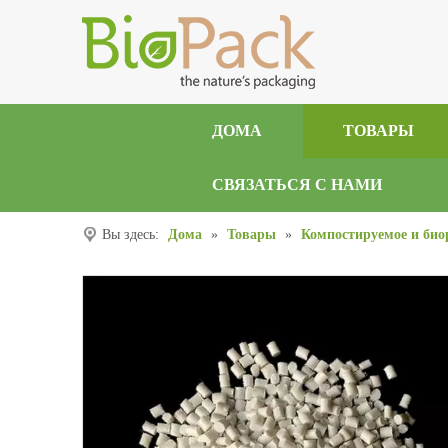
ДОМА
ТОВАРЫ
СВЯЗАТЬСЯ С НАМИ
Вы здесь:
Дома
»
Товары
»
Компостируемое и био