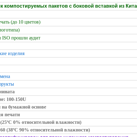
к компостируемых пакетов с боковой вставкой из Кит
чать (до 10 цветов)
логотипа)
 ISO прошли аудит
кие изделия
емена
фрукты
амината
е: 100-150U
 на бумажной основе
ля печати
2 (25ºC 0% относительной влажности)
60 (38ºC 90% относительной влажности)