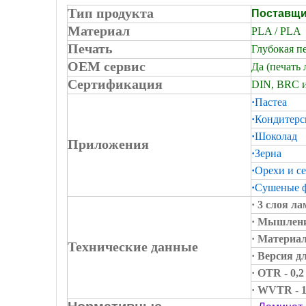
Тип продукта
Поставщи
Материал
PLA / PLA
Печать
Глубокая пе
OEM сервис
Да (печать 
Сертификация
DIN, BRC и
·
Пастеа
·
Кондитерс
·
Шоколад
Приложения
·
Зерна
·
Орехи и с
·
Сушеные 
· 3 слоя л
· Мышлени
· Материал
Технические данные
· Версия д
· OTR - 0,
· WVTR - 1