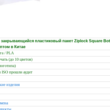
 закрывающийся пластиковый пакет Ziplock Square Bo
оптом в Китае
га / PLA
чать (до 10 цветов)
логотипа)
 ISO прошли аудит
кие изделия
емена
фрукты