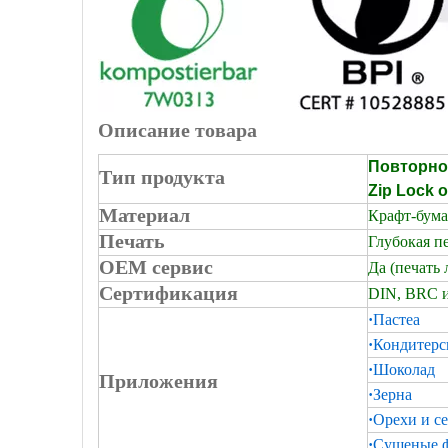
Описание товара
Повторно
Тип продукта
Zip Lock 
Материал
Крафт-бума
Печать
Глубокая пе
OEM сервис
Да (печать 
Сертификация
DIN, BRC и
·
Пастеа
·
Кондитерс
·
Шоколад
Приложения
·
Зерна
·
Орехи и с
·
Сушеные 