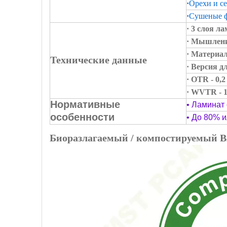
·
Орехи и с
·
Сушеные 
· 3 слоя л
· Мышлени
· Материал
Технические данные
· Версия д
· OTR - 0,
· WVTR - 1
Нормативные
• Ламинат
особенности
• До 80% 
Биоразлагаемый / компостируемый В