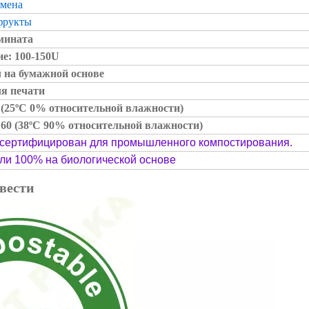
емена
фрукты
амината
е: 100-150U
 на бумажной основе
ля печати
2 (25ºC 0% относительной влажности)
60 (38ºC 90% относительной влажности)
 сертифицирован для промышленного компостирования.
или 100% на биологической основе
вести