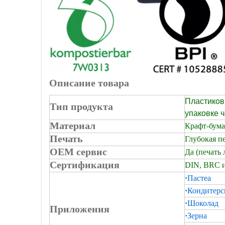
Описание товара
Пластиков
Тип продукта
упаковке ч
Материал
Крафт-бума
Печать
Глубокая пе
OEM сервис
Да (печать 
Сертификация
DIN, BRC и
·
Пастеа
·
Кондитерс
·
Шоколад
Приложения
·
Зерна