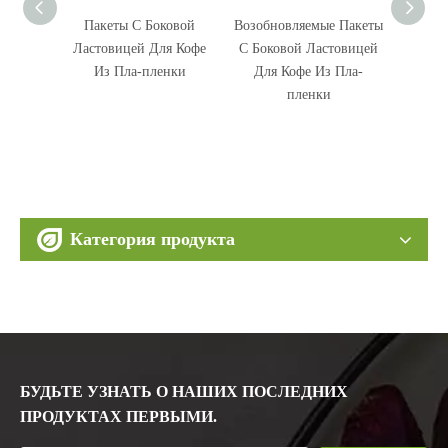
овой
Возобновляемые Пакеты
Еда С Ziplock
За
я Кофе
С Боковой Ластовицей
Пластиковыми
Пласт
нки
Для Кофе Из Пла-
Пакетами С Боковой
Пакеты
пленки
Ластовицей
Майларовыми Для Кофе
Категория продукта
БУДЬТЕ УЗНАТЬ О НАШИХ ПОСЛЕДНИХ
ПРОДУКТАХ ПЕРВЫМИ.