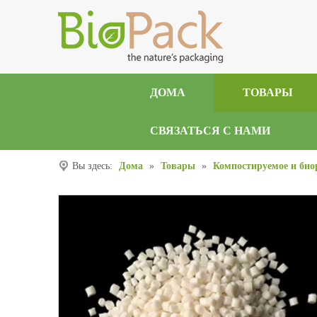
ДОМА
ТОВАРЫ
СВЯЗАТЬСЯ С НАМИ
Вы здесь:
Дома
»
Товары
»
Компостируемое и био