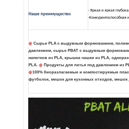
- Яркая и яркая глубока
Наше преимущество
-Конкурентоспособная 
Сырье PLA с выдувным формованием, полиме
@
давлением, сырье PBAT с выдувным формован
напитков из PLA, крышка чашки из PLA, однораз
PLA.
Продукты для литья под давлением из PLA
@
100% биоразлагаемые и компостируемые пласт
@
футболок, мешок для кухонных отходов, мешок д