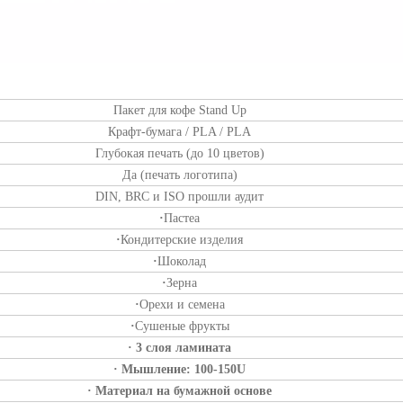
Пакет для кофе Stand Up
Крафт-бумага / PLA / PLA
Глубокая печать (до 10 цветов)
Да (печать логотипа)
DIN, BRC и ISO прошли аудит
·
Пастеа
·
Кондитерские изделия
·
Шоколад
·
Зерна
·
Орехи и семена
·
Сушеные фрукты
· 3 слоя ламината
· Мышление: 100-150U
· Материал на бумажной основе