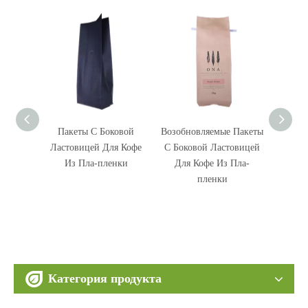
овой
Возобновляемые Пакеты
Еда С Ziplock
За
я Кофе
С Боковой Ластовицей
Пластиковыми
Пласт
нки
Для Кофе Из Пла-
Пакетами С Боковой
Пакеты
пленки
Ластовицей
Майларовыми Для Кофе
Категория продукта